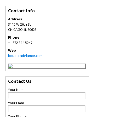
Contact Info
Address
3115 W 26th St
CHICAGO
,
IL
60623
Phone
+1 872 314 5247
Web
botanicadelamor.com
Contact Us
Your Name:
Your Email:
Your Phone: