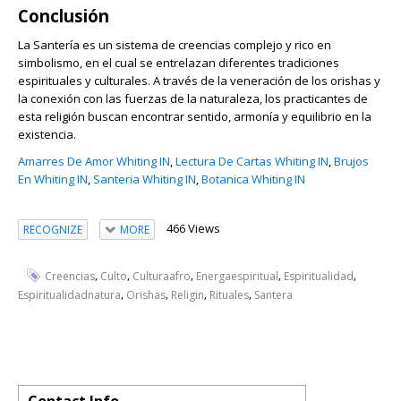
Conclusión
La Santería es un sistema de creencias complejo y rico en
simbolismo, en el cual se entrelazan diferentes tradiciones
espirituales y culturales. A través de la veneración de los orishas y
la conexión con las fuerzas de la naturaleza, los practicantes de
esta religión buscan encontrar sentido, armonía y equilibrio en la
existencia.
Amarres De Amor Whiting IN
,
Lectura De Cartas Whiting IN
,
Brujos
En Whiting IN
,
Santeria Whiting IN
,
Botanica Whiting IN
466 Views
RECOGNIZE
MORE
,
,
,
,
,
Creencias
Culto
Culturaafro
Energaespiritual
Espiritualidad
,
,
,
,
Espiritualidadnatura
Orishas
Religin
Rituales
Santera
Contact Info