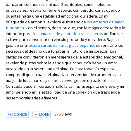
danzaron con nuestras almas. Sus rituales, como melodías
ancestrales, resonaron en el espacio compartido, construyendo
puentes hacia una estabilidad emocional duradera. En mi
búsqueda de armonía, exploré el misterio de
los amarres de amor
funcionan
. Con el tiempo, descubrí que, con la magia adecuada y la
intención pura, los
amarres de amor efectivos caseros
podían ser
la llave para consolidar un vínculo profundo y duradero. Bajo la
guía de una
lectura cartas del tarot gratis espanol
, desentrañé los
secretos del destino que forjaban el futuro de mi corazón. Las
cartas se convirtieron en mensajeras de la estabilidad emocional,
revelando pistas sobre la senda que conduciría hacia un amor
arraigado en la serenidad del alma. En esta travesía espiritual,
comprendí que la paz del alma, la intervención de curanderos, la
magia de los amarres y el tarot convergen en un baile cósmico.
Con cada paso, mi corazón halló la calma, mi espíritu se elevó, y mi
amor se ancló en la estabilidad de una conexión que trasciende
las temporalidades efímeras.
376 Views
RECOGNIZE
MORE