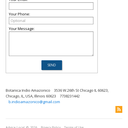
Your Phone:
Your Message:
Botanica Indio Amazonico
3536 W.26th St Chicago IL 60623,
Chicago, IL, USA, Illinois 60623
7738231442
b.indioamazonico@gmail.com
Advice Local
© 2026
Privacy Policy
Terms of Use