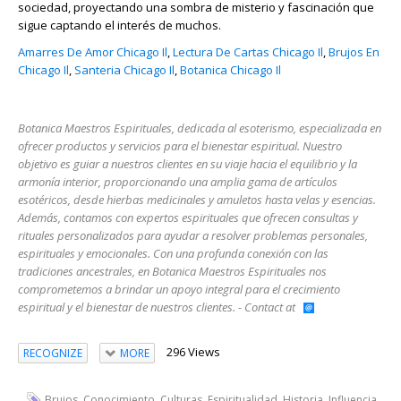
sociedad, proyectando una sombra de misterio y fascinación que
sigue captando el interés de muchos.
Amarres De Amor Chicago Il
,
Lectura De Cartas Chicago Il
,
Brujos En
Chicago Il
,
Santeria Chicago Il
,
Botanica Chicago Il
Botanica Maestros Espirituales, dedicada al esoterismo, especializada en
ofrecer productos y servicios para el bienestar espiritual. Nuestro
objetivo es guiar a nuestros clientes en su viaje hacia el equilibrio y la
armonía interior, proporcionando una amplia gama de artículos
esotéricos, desde hierbas medicinales y amuletos hasta velas y esencias.
Además, contamos con expertos espirituales que ofrecen consultas y
rituales personalizados para ayudar a resolver problemas personales,
espirituales y emocionales. Con una profunda conexión con las
tradiciones ancestrales, en Botanica Maestros Espirituales nos
comprometemos a brindar un apoyo integral para el crecimiento
espiritual y el bienestar de nuestros clientes. - Contact at
296 Views
RECOGNIZE
MORE
,
,
,
,
,
,
Brujos
Conocimiento
Culturas
Espiritualidad
Historia
Influencia