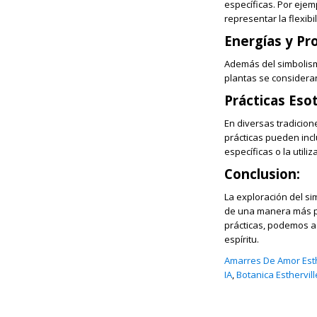
específicas. Por ejemp
representar la flexibil
Energías y Pr
Además del simbolism
plantas se consideran
Prácticas Esot
En diversas tradicione
prácticas pueden incl
específicas o la utili
Conclusion:
La exploración del si
de una manera más pr
prácticas, podemos a
espíritu.
Amarres De Amor Esthe
IA
,
Botanica Esthervill