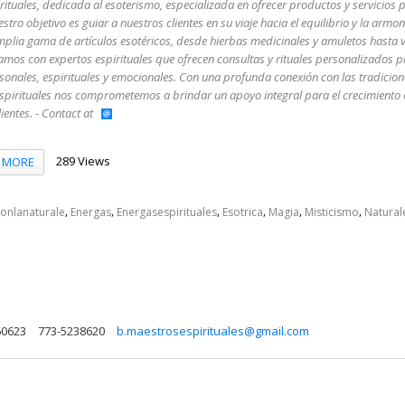
ituales, dedicada al esoterismo, especializada en ofrecer productos y servicios p
stro objetivo es guiar a nuestros clientes en su viaje hacia el equilibrio y la armoní
lia gama de artículos esotéricos, desde hierbas medicinales y amuletos hasta v
mos con expertos espirituales que ofrecen consultas y rituales personalizados 
onales, espirituales y emocionales. Con una profunda conexión con las tradicion
pirituales nos comprometemos a brindar un apoyo integral para el crecimiento es
lientes. - Contact at
289 Views
MORE
,
,
,
,
,
,
onlanaturale
Energas
Energasespirituales
Esotrica
Magia
Misticismo
Natural
 60623
773-5238620
b.maestrosespirituales@gmail.com