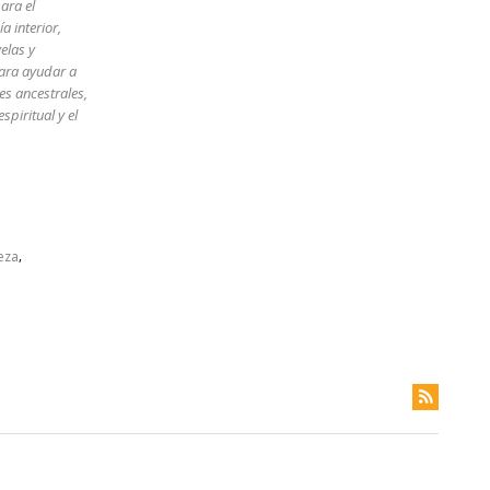
ara el
a interior,
elas y
para ayudar a
es ancestrales,
piritual y el
,
eza