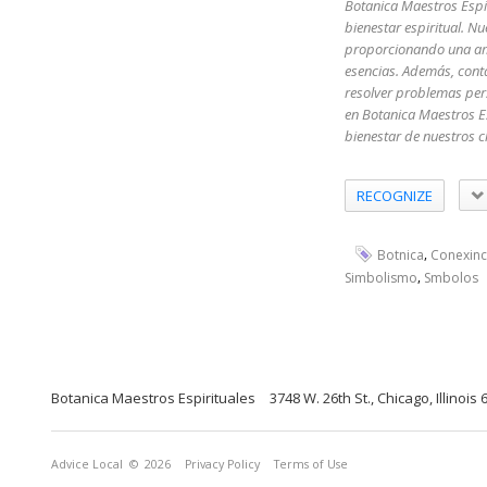
Botanica Maestros Espir
bienestar espiritual. Nue
proporcionando una amp
esencias. Además, conta
resolver problemas pers
en Botanica Maestros Es
bienestar de nuestros c
RECOGNIZE
,
Botnica
Conexinc
,
Simbolismo
Smbolos
Botanica Maestros Espirituales
3748 W. 26th St., Chicago, Illinois
Advice Local
© 2026
Privacy Policy
Terms of Use