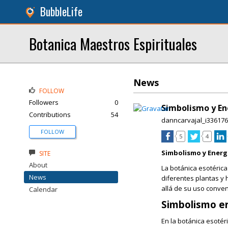
BubbleLife
Botanica Maestros Espirituales
News
FOLLOW
Followers
0
Simbolismo y En
Contributions
54
danncarvajal_i336176
FOLLOW
5
4
Simbolismo y Energ
SITE
About
La botánica esotérica
News
diferentes plantas y 
allá de su uso convenc
Calendar
Simbolismo en
En la botánica esotér