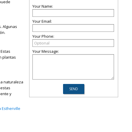
 puede
Your Name:
Your Email:
s. Algunas
ón.
Your Phone:
 Estas
Your Message:
n plantas
 la naturaleza
 estas
mente y
 Estherville