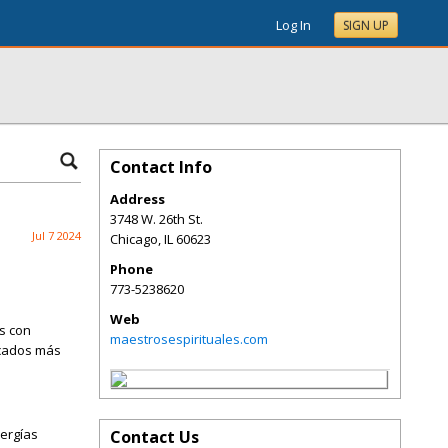
Log In
SIGN UP
Contact Info
Address
3748 W. 26th St.
Jul 7 2024
Chicago
,
IL
60623
Phone
773-5238620
Web
as con
maestrosespirituales.com
icados más
nergías
Contact Us