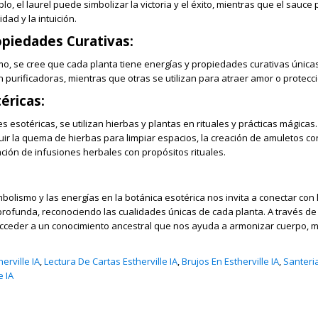
lo, el laurel puede simbolizar la victoria y el éxito, mientras que el sauce
idad y la intuición.
opiedades Curativas:
o, se cree que cada planta tiene energías y propiedades curativas única
 purificadoras, mientras que otras se utilizan para atraer amor o protecci
éricas:
s esotéricas, se utilizan hierbas y plantas en rituales y prácticas mágicas.
uir la quema de hierbas para limpiar espacios, la creación de amuletos co
zación de infusiones herbales con propósitos rituales.
mbolismo y las energías en la botánica esotérica nos invita a conectar con
ofunda, reconociendo las cualidades únicas de cada planta. A través de
cceder a un conocimiento ancestral que nos ayuda a armonizar cuerpo, 
rville IA
,
Lectura De Cartas Estherville IA
,
Brujos En Estherville IA
,
Santeria
e IA