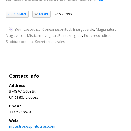
286 Views
RECOGNIZE
MORE
,
,
,
,
Botnicaesotrica
Conexinespiritual
Energaverde
Magianatural
,
,
,
,
Magiaverde
Misticismovegetal
Plantasmgicas
Poderesocultos
,
Sabidurabotnica
Secretosnaturales
Contact Info
Address
3748 W. 26th St.
Chicago
,
IL
60623
Phone
773-5238620
Web
maestrosespirituales.com