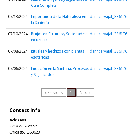
Guía Completa
07/13/2024
Importancia de la Naturaleza en
danncarvajal_i336176
la Santería
07/10/2024
Brujos en Culturas y Sociedades:
danncarvajal_i336176
Influencia
07/08/2024
Rituales y hechizos con plantas
danncarvajal_i336176
esotéricas
07/06/2024
Iniciación en la Santería: Procesos
danncarvajal_i336176
y Significados
« Previous
1
Next »
Contact Info
Address
3748 W. 26th St.
Chicago
,
IL
60623