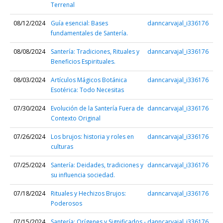
Terrenal
08/12/2024
Guía esencial: Bases
danncarvajal_i336176
fundamentales de Santería.
08/08/2024
Santería: Tradiciones, Rituales y
danncarvajal_i336176
Beneficios Espirituales.
08/03/2024
Artículos Mágicos Botánica
danncarvajal_i336176
Esotérica: Todo Necesitas
07/30/2024
Evolución de la Santería Fuera de
danncarvajal_i336176
Contexto Original
07/26/2024
Los brujos: historia y roles en
danncarvajal_i336176
culturas
07/25/2024
Santería: Deidades, tradiciones y
danncarvajal_i336176
su influencia sociedad.
07/18/2024
Rituales y Hechizos Brujos:
danncarvajal_i336176
Poderosos
07/15/2024
Santería: Orígenes y Significados -
danncarvajal_i336176