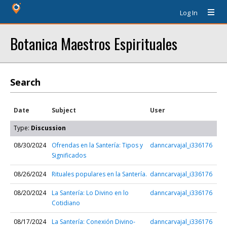
Log In
Botanica Maestros Espirituales
Search
Date
Subject
User
Type:
Discussion
08/30/2024
Ofrendas en la Santería: Tipos y
danncarvajal_i336176
Significados
08/26/2024
Rituales populares en la Santería.
danncarvajal_i336176
08/20/2024
La Santería: Lo Divino en lo
danncarvajal_i336176
Cotidiano
08/17/2024
La Santería: Conexión Divino-
danncarvajal_i336176