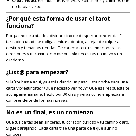
Creatividad:
estimula ideas nuevas, soluciones y caminos que
no habías visto.
¿Por qué esta forma de usar el tarot
funciona?
Porque no se trata de adivinar, sino de despertar conciencia. El
tarot bien usado te obliga a mirar adentro, a dejar de culpar al
destino y tomar las riendas. Te conecta con tus emociones, tus
decisiones y tu camino. Y lo mejor: solo necesitas un mazo y un
cuaderno.
¿List@ para empezar?
Si leíste hasta aquí, ya estás dando un paso. Esta noche saca una
carta y pregúntate: “¿Qué necesito ver hoy?” Que esa respuesta te
acompañe mañana. Hazlo por 30 días y verás cómo empiezas a
comprenderte de formas nuevas.
No es un final, es un comienzo
Que tus cartas sean sinceras, tu corazón curioso y tu camino claro.
Sigue barajando. Cada carta trae una parte de ti que aún no
conoces.