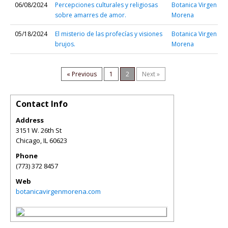
06/08/2024
Percepciones culturales y religiosas
Botanica Virgen
sobre amarres de amor.
Morena
05/18/2024
El misterio de las profecías y visiones
Botanica Virgen
brujos.
Morena
« Previous
1
2
Next »
Contact Info
Address
3151 W. 26th St
Chicago
,
IL
60623
Phone
(773) 372 8457
Web
botanicavirgenmorena.com