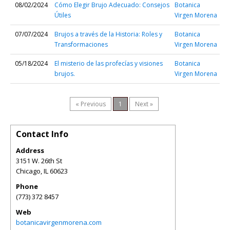
08/02/2024
Cómo Elegir Brujo Adecuado: Consejos
Botanica
Útiles
Virgen Morena
07/07/2024
Brujos a través de la Historia: Roles y
Botanica
Transformaciones
Virgen Morena
05/18/2024
El misterio de las profecías y visiones
Botanica
brujos.
Virgen Morena
« Previous
1
Next »
Contact Info
Address
3151 W. 26th St
Chicago
,
IL
60623
Phone
(773) 372 8457
Web
botanicavirgenmorena.com