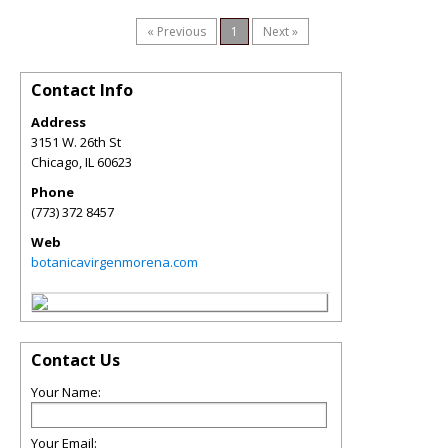
« Previous
1
Next »
Contact Info
Address
3151 W. 26th St
Chicago
,
IL
60623
Phone
(773) 372 8457
Web
botanicavirgenmorena.com
Contact Us
Your Name:
Your Email: