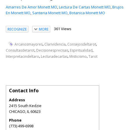
Amarres De Amor Monett MO
,
Lectura De Cartas Monett MO
,
Brujos
En Monett MO
,
Santeria Monett MO
,
Botanica Monett MO
361 Views
RECOGNIZE
MORE
,
,
,
Arcanosmayores
Clarividencia
Consejosdeltarot
,
,
,
Consultasdetarot
Decisionesprecisas
Espiritualidad
,
,
,
Interpretacindeltaro
Lecturadecartas
Misticismo
Tarot
Contact Info
Address
2415 South Kedzie
CHICAGO
,
IL
60623
Phone
(773) 499-6998