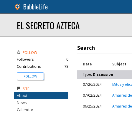
BubbleLife
EL SECRETO AZTECA
Search
FOLLOW
Followers
0
Date
Subject
Contributions
78
Type:
Discussion
FOLLOW
07/26/2024
Mitos y éti
SITE
About
07/02/2024
Amarres de 
News
06/25/2024
Amarres de
Calendar