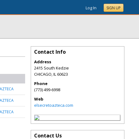
Log In
SIGN UP
Contact Info
Address
2415 South Kedzie
CHICAGO
,
IL
60623
Phone
 AZTECA
(773) 499-6998
Web
 AZTECA
elsecretoazteca.com
 AZTECA
Contact Us