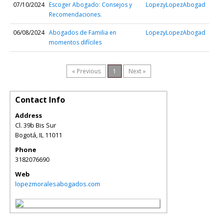
07/10/2024
Escoger Abogado: Consejos y
LopezyLopezAbogad
Recomendaciones.
06/08/2024
Abogados de Familia en
LopezyLopezAbogad
momentos difíciles
« Previous
1
Next »
Contact Info
Address
Cl. 39b Bis Sur
Bogotá
,
IL
11011
Phone
3182076690
Web
lopezmoralesabogados.com