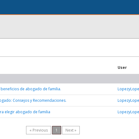
User
 beneficios de abogado de familia.
LopezyLop
ogado: Consejos y Recomendaciones.
LopezyLop
ra elegir abogado de familia
LopezyLop
« Previous
1
Next »