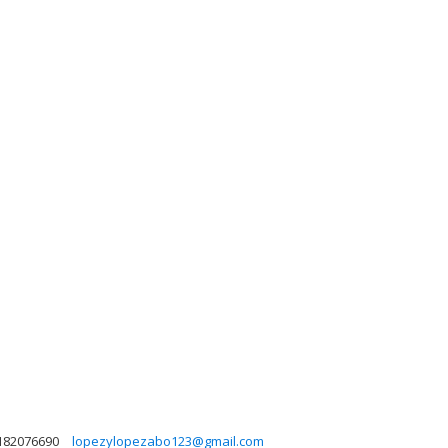
182076690
lopezylopezabo123@gmail.com