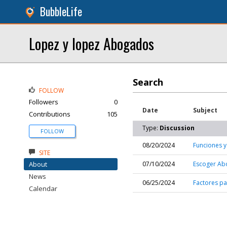
BubbleLife
Lopez y lopez Abogados
Search
FOLLOW
Followers
0
Date
Subject
Contributions
105
Type:
Discussion
FOLLOW
08/20/2024
Funciones y
SITE
About
07/10/2024
Escoger Ab
News
06/25/2024
Factores pa
Calendar