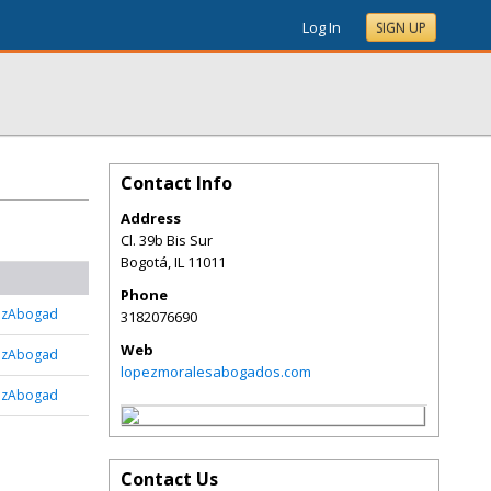
Log In
SIGN UP
Contact Info
Address
Cl. 39b Bis Sur
Bogotá
,
IL
11011
Phone
ezAbogad
3182076690
Web
ezAbogad
lopezmoralesabogados.com
ezAbogad
Contact Us