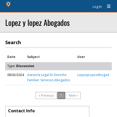
Log In
Lopez y lopez Abogados
Search
Date
Subject
User
Type:
Discussion
08/02/2024
Asesoría Legal En Derecho
LopezyLopezAbogad
Familiar: Servicios Abogados
« Previous
1
Next »
Contact Info