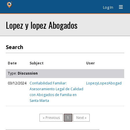
Log In
Lopez y lopez Abogados
Search
Date
Subject
User
Type:
Discussion
03/12/2024
Confiabilidad Familiar:
LopezyLopezAbogad
Asesoramiento Legal de Calidad
con Abogados de Familia en
Santa Marta
« Previous
1
Next »