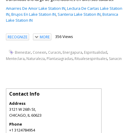
Amarres De Amor Lake Station IN
,
Lectura De Cartas Lake Station
IN
,
Brujos En Lake Station IN
,
Santeria Lake Station IN
,
Botanica
Lake Station IN
356 Views
RECOGNIZE
MORE
,
,
,
,
,
Bienestar
Conexin
Curacin
Energapura
Espiritualidad
,
,
,
,
Menteclara
Naturaleza
Plantasagradas
Ritualesespirituales
Sanacin
Contact Info
Address
3121 W 26th St,
CHICAGO
,
IL
60623
Phone
+1 3124784954