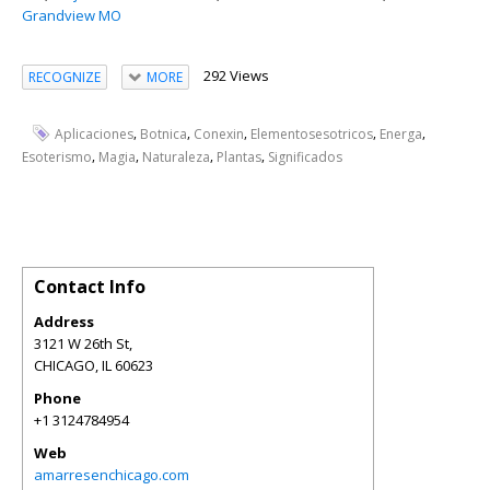
Grandview MO
292 Views
RECOGNIZE
MORE
,
,
,
,
,
Aplicaciones
Botnica
Conexin
Elementosesotricos
Energa
,
,
,
,
Esoterismo
Magia
Naturaleza
Plantas
Significados
Contact Info
Address
3121 W 26th St,
CHICAGO
,
IL
60623
Phone
+1 3124784954
Web
amarresenchicago.com