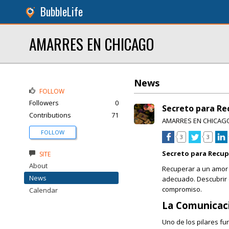
BubbleLife
AMARRES EN CHICAGO
News
FOLLOW
Followers
0
Secreto para Re
Contributions
71
AMARRES EN CHICAG
FOLLOW
3
3
Secreto para Recup
SITE
About
Recuperar a un amor 
News
adecuado. Descubrir c
compromiso.
Calendar
La Comunicac
Uno de los pilares fu