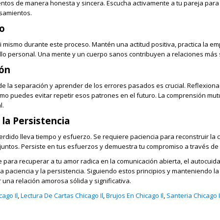
entos de manera honesta y sincera. Escucha activamente a tu pareja par
samientos.
o
ti mismo durante este proceso. Mantén una actitud positiva, practica la em
ollo personal. Una mente y un cuerpo sanos contribuyen a relaciones más 
ón
e la separación y aprender de los errores pasados es crucial. Reflexiona
cómo puedes evitar repetir esos patrones en el futuro. La comprensión mut
l.
 la Persistencia
dido lleva tiempo y esfuerzo. Se requiere paciencia para reconstruir la 
juntos. Persiste en tus esfuerzos y demuestra tu compromiso a través de 
ve para recuperar a tu amor radica en la comunicación abierta, el autocuida
 paciencia y la persistencia. Siguiendo estos principios y manteniendo l
 una relación amorosa sólida y significativa.
ago Il
,
Lectura De Cartas Chicago Il
,
Brujos En Chicago Il
,
Santeria Chicago I