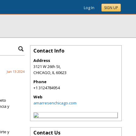
Log In
SIGN UP
Contact Info
Address
3121 W 26th St,
Jun 13 2024
CHICAGO
,
IL
60623
Phone
+1 3124784954
Web
reto
amarresenchicago.com
ncia y
irte y
Contact Us