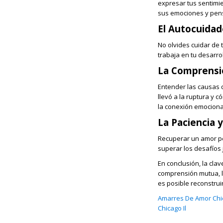
expresar tus sentimi
sus emociones y pen
El Autocuidad
No olvides cuidar de 
trabaja en tu desarr
La Comprensi
Entender las causas d
llevó a la ruptura y 
la conexión emociona
La Paciencia y
Recuperar un amor per
superar los desafíos 
En conclusión, la cla
comprensión mutua, la
es posible reconstruir
Amarres De Amor Chic
Chicago Il