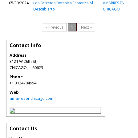
05/30/2024
Los Secretos Botanica Esoterica Al
AMARRES EN
Descubierto
CHICAGO
« Previous
1
Next »
Contact Info
Address
3121 W 26th St,
CHICAGO
,
IL
60623
Phone
+1 3124784954
Web
amarresenchicago.com
Contact Us