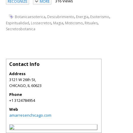
316 Views
RECOGNIZE
MORE
,
,
,
,
Botanicaesoterica
Descubrimiento
Energia
Esoterismo
,
,
,
,
,
Espiritualidad
Lossecretos
Magia
Misticismo
Rituales
Secretosbotanica
Contact Info
Address
3121 W 26th St,
CHICAGO
,
IL
60623
Phone
+1 3124784954
Web
amarresenchicago.com