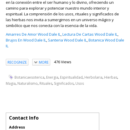
en la conexión entre el ser humano y lo divino, ofreciendo un
camino para explorar y potenciar nuestro mundo interior y
espiritual. La comprensión de los usos, rituales y significados de
las hierbas nos invita a sumergirnos en un universo mágico y
simbólico que nos conecta con la esencia de la vida.
Amarres De Amor Wood Dale IL
,
Lectura De Cartas Wood Dale IL
,
Brujos En Wood Dale IL
,
Santeria Wood Dale IL
,
Botanica Wood Dale
IL
476 Views
RECOGNIZE
MORE
,
,
,
,
,
Botanicaesoterica
Energia
Espiritualidad
Herbolaria
Hierbas
,
,
,
,
Magia
Naturalismo
Rituales
Significados
Usos
Contact Info
Address