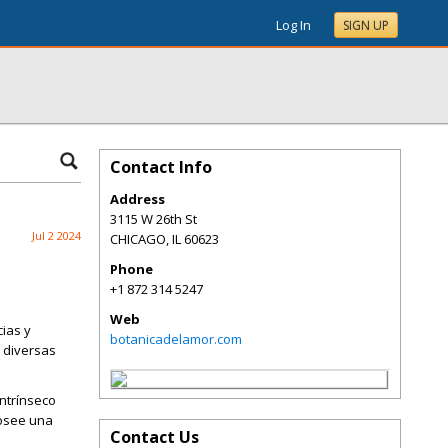
Log In
SIGN UP
Contact Info
Address
3115 W 26th St
Jul 2 2024
CHICAGO
,
IL
60623
Phone
+1 872 314 5247
Web
ias y
botanicadelamor.com
e diversas
intrínseco
posee una
Contact Us