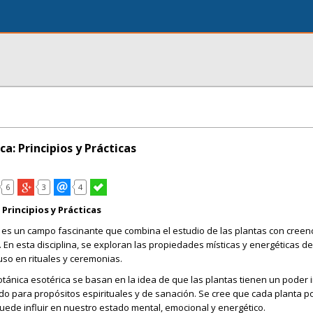
ca: Principios y Prácticas
6
3
4
 Principios y Prácticas
 es un campo fascinante que combina el estudio de las plantas con creenc
s. En esta disciplina, se exploran las propiedades místicas y energéticas d
uso en rituales y ceremonias.
botánica esotérica se basan en la idea de que las plantas tienen un poder 
ado para propósitos espirituales y de sanación. Se cree que cada planta 
uede influir en nuestro estado mental, emocional y energético.