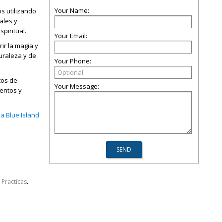
Your Name:
s utilizando
ales y
piritual.
Your Email:
ir la magia y
turaleza y de
Your Phone:
tos de
Your Message:
entos y
a Blue Island
,
,
Practicas