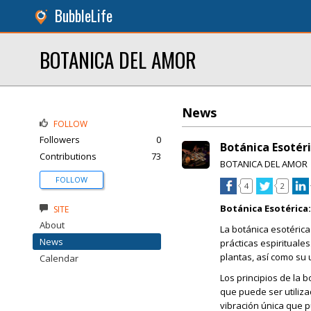
BubbleLife
BOTANICA DEL AMOR
News
FOLLOW
Followers
0
Botánica Esotéri
Contributions
73
BOTANICA DEL AMOR
FOLLOW
4
2
Botánica Esotérica:
SITE
About
La botánica esotérica
News
prácticas espirituale
plantas, así como su 
Calendar
Los principios de la 
que puede ser utiliz
vibración única que p