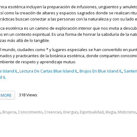
nica esotérica incluyen la preparación de infusiones, ungüentos y amuleto
así como la creación de altares y espacios sagrados donde se realizan ritu
rácticas buscan conectar a las personas con la naturaleza y con su lado es
ca esotérica es un camino de exploración interior que nos invita a descubr
as en un contexto espiritual. Es una forma de honrar la sabiduría de la na
as más allá de lo tangible.
del mundo, ciudades como * y lugares especiales se han convertido en pun
onados y practicantes de la botánica esotérica, donde comparten conocimi
mbiente de respeto y aprendizaje mutuo.
 Island IL
,
Lectura De Cartas Blue Island IL
,
Brujos En Blue Island IL
,
Santeri
d IL
318 Views
MORE
,
,
,
,
,
,
,
a
Brujeria
Conocimiento
Creencias
Energias
Espiritualidad
Magia
Misticismo