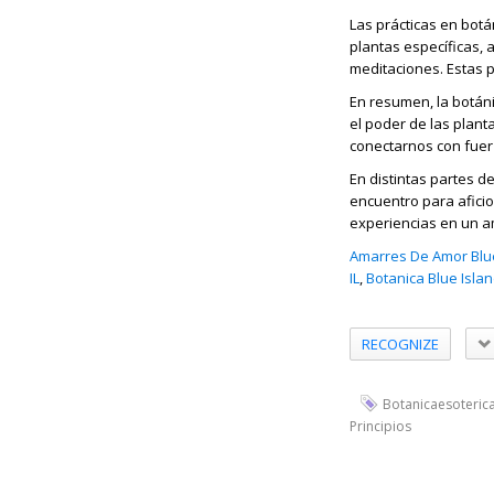
Las prácticas en botá
plantas específicas, 
meditaciones. Estas p
En resumen, la botáni
el poder de las plant
conectarnos con fuerz
En distintas partes 
encuentro para afici
experiencias en un a
Amarres De Amor Blue
IL
,
Botanica Blue Islan
RECOGNIZE
Botanicaesoteric
Principios