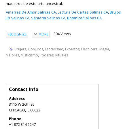
maestros de este arte ancestral.
Amarres De Amor Salinas CA
,
Lectura De Cartas Salinas CA
,
Brujos
En Salinas CA
,
Santeria Salinas CA
,
Botanica Salinas CA
304 Views
RECOGNIZE
MORE
,
,
,
,
,
,
Brujera
Conjuros
Esoterismo
Expertos
Hechicera
Magia
,
,
,
Mejores
Misticismo
Poderes
Rituales
Contact Info
Address
3115 W 26th St
CHICAGO
,
IL
60623
Phone
+1 872 314 5247