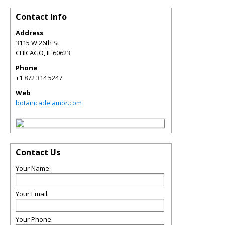
Contact Info
Address
3115 W 26th St
CHICAGO
,
IL
60623
Phone
+1 872 314 5247
Web
botanicadelamor.com
Contact Us
Your Name:
Your Email:
Your Phone: