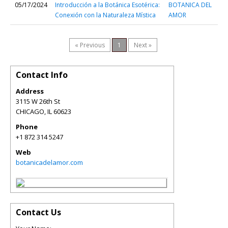
05/17/2024
Introducción a la Botánica Esotérica:
BOTANICA DEL
Conexión con la Naturaleza Mística
AMOR
« Previous
1
Next »
Contact Info
Address
3115 W 26th St
CHICAGO
,
IL
60623
Phone
+1 872 314 5247
Web
botanicadelamor.com
Contact Us