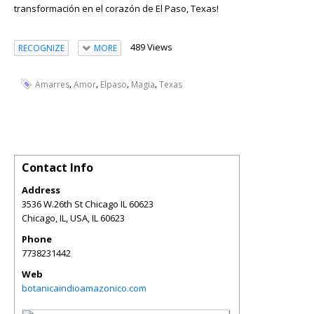
transformación en el corazón de El Paso, Texas!
489 Views
RECOGNIZE
MORE
,
,
,
,
Amarres
Amor
Elpaso
Magia
Texas
Contact Info
Address
3536 W.26th St Chicago IL 60623
Chicago, IL, USA
,
IL
60623
Phone
7738231442
Web
botanicaindioamazonico.com