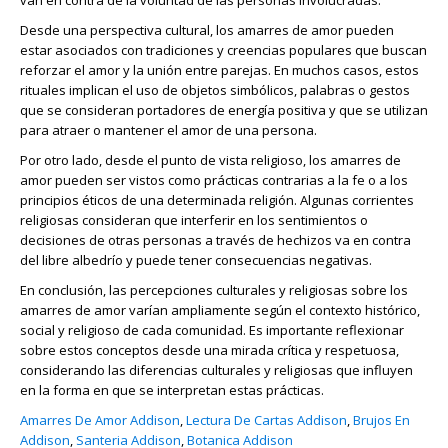
van en contra de la voluntad de las personas involucradas.
Desde una perspectiva cultural, los amarres de amor pueden
estar asociados con tradiciones y creencias populares que buscan
reforzar el amor y la unión entre parejas. En muchos casos, estos
rituales implican el uso de objetos simbólicos, palabras o gestos
que se consideran portadores de energía positiva y que se utilizan
para atraer o mantener el amor de una persona.
Por otro lado, desde el punto de vista religioso, los amarres de
amor pueden ser vistos como prácticas contrarias a la fe o a los
principios éticos de una determinada religión. Algunas corrientes
religiosas consideran que interferir en los sentimientos o
decisiones de otras personas a través de hechizos va en contra
del libre albedrío y puede tener consecuencias negativas.
En conclusión, las percepciones culturales y religiosas sobre los
amarres de amor varían ampliamente según el contexto histórico,
social y religioso de cada comunidad. Es importante reflexionar
sobre estos conceptos desde una mirada crítica y respetuosa,
considerando las diferencias culturales y religiosas que influyen
en la forma en que se interpretan estas prácticas.
Amarres De Amor Addison
,
Lectura De Cartas Addison
,
Brujos En
Addison
,
Santeria Addison
,
Botanica Addison