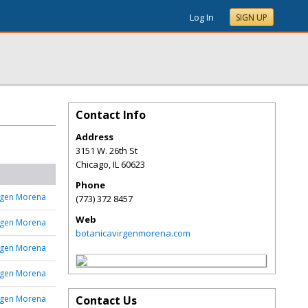
Log In
SIGN UP
Contact Info
Address
3151 W. 26th St
Chicago
,
IL
60623
Phone
rgen Morena
(773) 372 8457
Web
rgen Morena
botanicavirgenmorena.com
rgen Morena
rgen Morena
rgen Morena
Contact Us