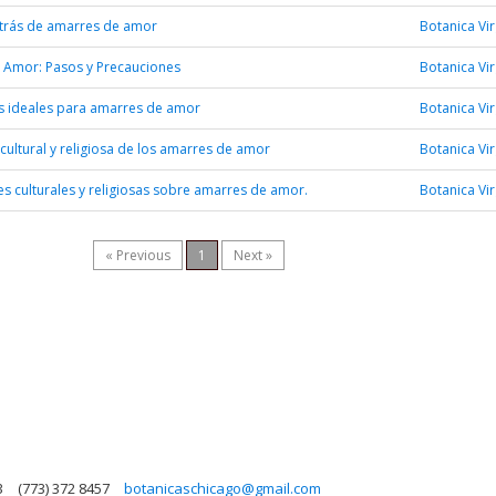
trás de amarres de amor
Botanica Vi
 Amor: Pasos y Precauciones
Botanica Vi
s ideales para amarres de amor
Botanica Vi
cultural y religiosa de los amarres de amor
Botanica Vi
s culturales y religiosas sobre amarres de amor.
Botanica Vi
« Previous
1
Next »
3
(773) 372 8457
botanicaschicago@gmail.com