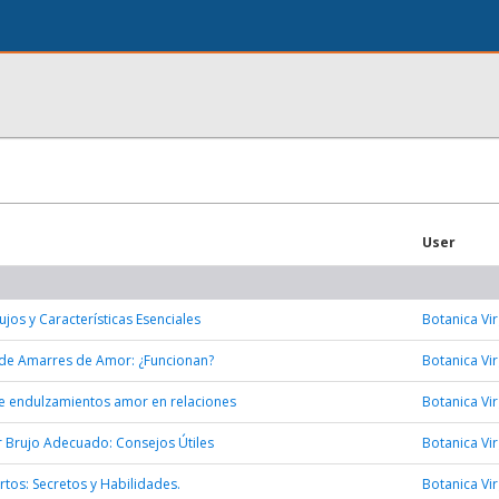
User
ujos y Características Esenciales
Botanica Vi
 de Amarres de Amor: ¿Funcionan?
Botanica Vi
de endulzamientos amor en relaciones
Botanica Vi
 Brujo Adecuado: Consejos Útiles
Botanica Vi
rtos: Secretos y Habilidades.
Botanica Vi