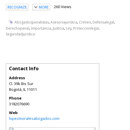
260 Views
RECOGNIZE
MORE
,
,
,
,
Abogadospenalistas
Asesoriajuridica
Crimen
Defensalegal
,
,
,
,
,
Derechopenal
Importancia
Justicia
Ley
Proteccionlegal
Seguridadjuridica
Contact Info
Address
Cl. 39b Bis Sur
Bogotá
,
IL
11011
Phone
3182076690
Web
lopezmoralesabogados.com