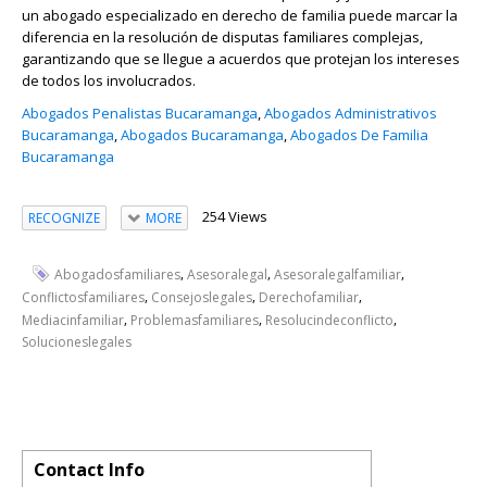
un abogado especializado en derecho de familia puede marcar la
diferencia en la resolución de disputas familiares complejas,
garantizando que se llegue a acuerdos que protejan los intereses
de todos los involucrados.
Abogados Penalistas Bucaramanga
,
Abogados Administrativos
Bucaramanga
,
Abogados Bucaramanga
,
Abogados De Familia
Bucaramanga
254 Views
RECOGNIZE
MORE
,
,
,
Abogadosfamiliares
Asesoralegal
Asesoralegalfamiliar
,
,
,
Conflictosfamiliares
Consejoslegales
Derechofamiliar
,
,
,
Mediacinfamiliar
Problemasfamiliares
Resolucindeconflicto
Solucioneslegales
Contact Info