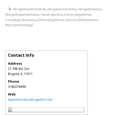
,
,
,
Abogadosadministrati
Abogadoscolombia
Abogadosneiva
,
,
,
Abogadospenalistasne
Asesorajurdica
Asesoralegalneiva
,
,
,
Consultajurdicaneiva
Defensalegalneiva
Derechodefamilianeiv
Representacinlegal
Contact Info
Address
Cl. 39b Bis Sur
Bogotá
,
IL
11011
Phone
3182076690
Web
lopezmoralesabogados.com