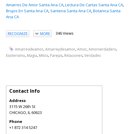
Amarres De Amor Santa Ana CA
,
Lectura De Cartas Santa Ana CA
,
Brujos En Santa Ana CA
,
Santeria Santa Ana CA
,
Botanica Santa
Ana CA
346 Views
RECOGNIZE
MORE
,
,
,
,
Amarresdeamor
Amarreydesamor
Amor
Amorverdadero
,
,
,
,
,
Esoterismo
Magia
Mitos
Parejas
Relaciones
Verdades
Contact Info
Address
3115 W 26th St
CHICAGO
,
IL
60623
Phone
+1 872 314 5247