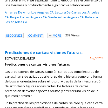
dirección en tu viaje espiritual. ¡Que tu elección sea el comienzo de
una hermosa y profundamente significativa colaboración!
Amarres De Amor Los Angeles CA
,
Lectura De Cartas Los Angeles
CA
,
Brujos En Los Angeles CA
,
Santeria Los Angeles CA
,
Botanica
Los Angeles CA
232 Views
RECOGNIZE
COMMENT
MORE
Predicciones de cartas: visiones futuras.
BOTANICA DEL AMOR
Aug 3 2024
Predicciones de cartas: visiones futuras
Las predicciones de cartas, también conocidas como lecturas de
cartas, han sido utilizadas a lo largo de la historia como una forma
de buscar orientación sobre el futuro. A través de la interpretación
de símbolos y figuras en las cartas, los lectores de cartas
pretendían desvelar aspectos ocultos y ofrecer una visión de lo
que está por venir.
En la práctica de las predicciones de cartas, se cree que cada carta
tiene un significado simbólico que puede revelar información